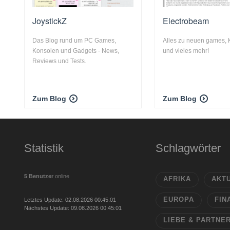
JoystickZ
Electrobeam
Das Blog rund um PC Games,
Alles zu neuen games,
Konsolen und Gadgets - News,
und vieles mehr!
Reviews und Tests.
Zum Blog
Zum Blog
Statistik
Schlagwörter
5 Benutzer
online
AFRIKA
AKT
EUROPA
FIN
Letztes Update: 02.08.2026 00:45:01
Nächstes Update: 09.08.2026 00:45:01
LIEBE & PARTNE