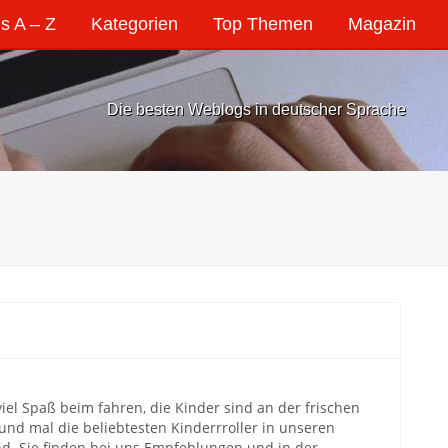
s A – Z
Kategorien
Top Themen
Magazin
Die besten Weblogs in deutscher Sprache
viel Spaß beim fahren, die Kinder sind an der frischen
und mal die beliebtesten Kinderrroller in unseren
d. Sie finden bei uns Empfehlungen und in der