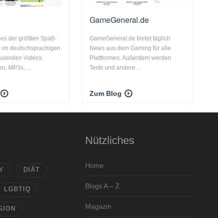
GameGeneral.de
nes der größten Spaß-
GameGeneral.de bietet täglich
 im deutschsprachigen
News aus dem Gaming für alle
usenden Videos,
Plattformen. Außerdem werden
en, MP3s, ...
Tests und andere ...
Zum Blog
Nützliches
Home
Y
DIÄT
Blogs A – Z
LGBTIQ
Magazin
GION