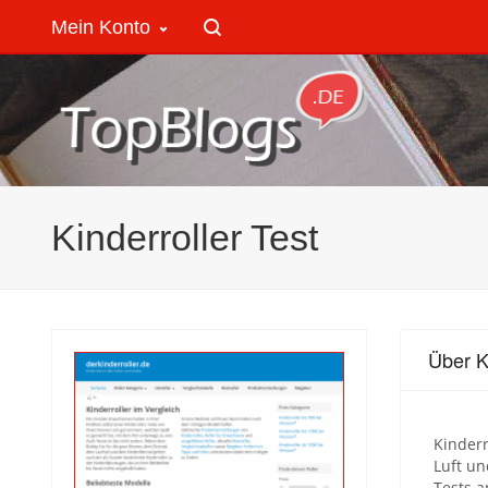
Mein Konto
Kinderroller Test
Über K
Kinderr
Luft un
Tests 