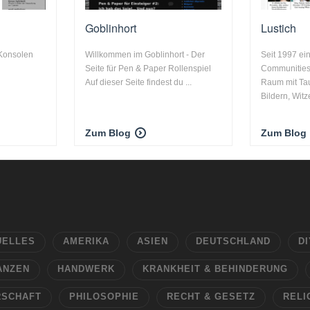
Goblinhort
Lustich
 Konsolen
Willkommen im Goblinhort - Der
Seit 1997 ei
Seite für Pen & Paper Rollenspiel
Communities
Auf dieser Seite findest du ...
Raum mit Ta
Bildern, Witz
Zum Blog
Zum Blog
UELLES
AMERIKA
ASIEN
DEUTSCHLAND
DI
ANZEN
HANDWERK
KRANKHEIT & BEHINDERUNG
RSCHAFT
PHILOSOPHIE
RECHT & GESETZ
RELI