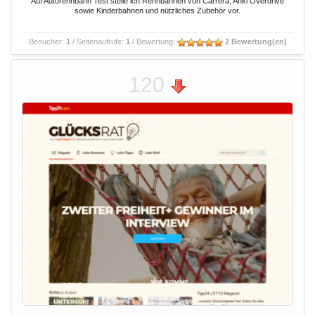
Auf Autorennbahn Test stelle ich Rennbahnen von Carrera, Anki Overdrive
sowie Kinderbahnen und nützliches Zubehör vor.
Besucher:
1
/ Seitenaufrufe:
1
/ Bewertung:
2 Bewertung(en)
120