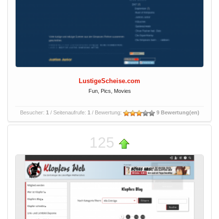
LustigeScheise.com
Fun, Pics, Movies
Besucher:
1
/ Seitenaufrufe:
1
/ Bewertung:
9 Bewertung(en)
125