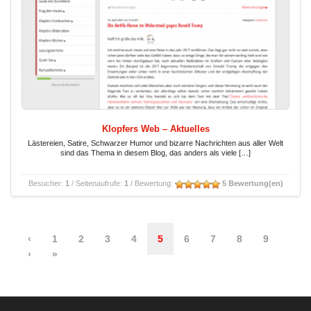
Klopfers Web – Aktuelles
Lästereien, Satire, Schwarzer Humor und bizarre Nachrichten aus aller Welt
sind das Thema in diesem Blog, das anders als viele […]
Besucher:
1
/ Seitenaufrufe:
1
/ Bewertung:
5 Bewertung(en)
‹
1
2
3
4
5
6
7
8
9
›
»