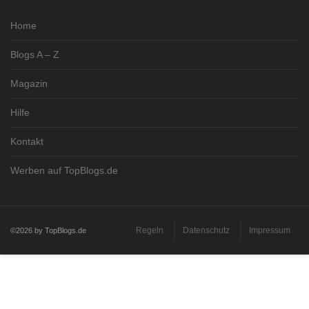
Home
Blogs A – Z
Magazin
Hilfe
Kontakt
Werben auf TopBlogs.de
Regeln
Datenschutz
Impressum
©2026 by TopBlogs.de