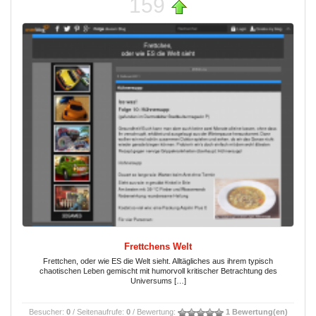
159
Frettchens Welt
Frettchen, oder wie ES die Welt sieht. Alltägliches aus ihrem typisch
chaotischen Leben gemischt mit humorvoll kritischer Betrachtung des
Universums […]
Besucher:
0
/ Seitenaufrufe:
0
/ Bewertung:
1 Bewertung(en)