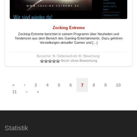
Zocking Extreme
Zocking-Extreme berichtet in seinem Programm über Neuheiten und
Tendenzen aus dem Bereich des Gaming-Entertainments. Dazu gehören
Vorstellungen aktueller Games und […]
Besucher:
0
/ Seitenaufrufe:
0
/ Bewertung:
Noch ohne Bewertung
«
‹
3
4
5
6
7
8
9
10
11
›
»
Statistik