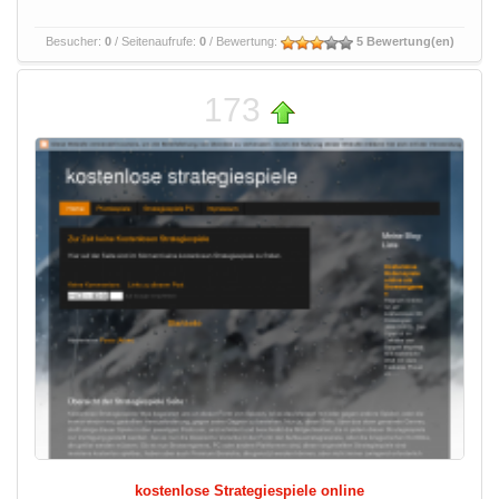
Besucher:
0
/ Seitenaufrufe:
0
/ Bewertung:
5 Bewertung(en)
173
kostenlose Strategiespiele online