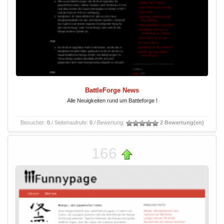
BattleForge News
Alle Neuigkeiten rund um Battleforge !
Besucher:
0
/ Seitenaufrufe:
0
/ Bewertung:
2 Bewertung(en)
166