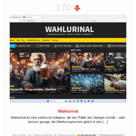
170
Wahlurinal
Wahlurinal ist eine satirische Initiative, die der Politik den Spiegel vorhält – oder
besser gesagt, die Wahlversprechen gleich in den […]
Besucher:
0
/ Seitenaufrufe:
0
/ Bewertung:
1 Bewertung(en)