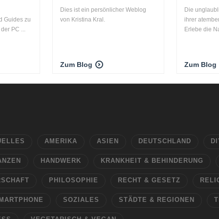
Dies ist ein persönlicher Weblog
Die unglaubl
d Guides zu
von Kristina Kral.
ihrer atembe
der PC ...
Erlebe die Na
Zum Blog
Zum Blog
UELLES
AMERIKA
ASIEN
DEUTSCHLAND
DI
ANZEN
HANDWERK
KRANKHEIT & BEHINDERUNG
RSCHAFT
PHILOSOPHIE
RECHT & GESETZ
RELI
MARTPHONE
SOZIALES
STÄDTE & REGIONEN
T