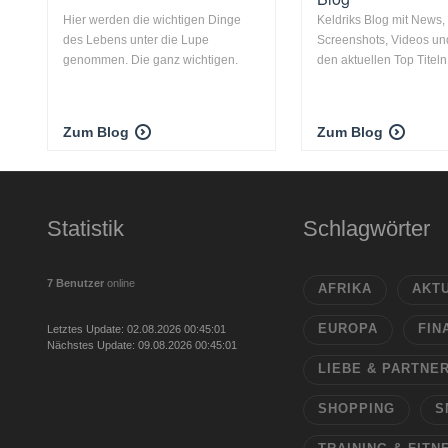
Hier werden die wichtigen Dinge
Keldriks Blog mit News,
des Lebens unter die Lupe
Screenshots, Videos un
genommen. Die ganz wichtigen.
den aktuellen Top Titeln 
Zum Blog
Zum Blog
Statistik
Schlagwörter
7 Benutzer
online
AFRIKA
AKT
EUROPA
FIN
Letztes Update: 02.08.2026 00:45:01
Nächstes Update: 09.08.2026 00:45:01
LIEBE & PARTNE
SHOPPING
S