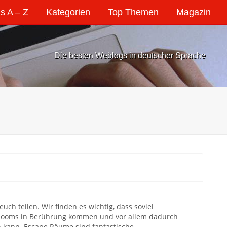
s A – Z
Kategorien
Top Themen
Magazin
Die besten Weblogs in deutscher Sprache
ch teilen. Wir finden es wichtig, dass soviel
Rooms in Berührung kommen und vor allem dadurch
 kann. Escape Räume sind fantastische