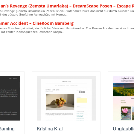
an’s Revenge (Zemsta Umarlaka) – DreamScape Posen – Escape
 Revenge (Zemsta Umarlaka) in Posen ist ein Piratenabenteuer, das nicht nur durch Kulissen un
ndet düstere Seefahrer-Atmosphäre mit Humor,...
amer Accident – CineRoom Bamberg
enes Forschungsinstitut, ein tödlicher Virus und ihr mittendrin. The Kramer Accident setzt nicht a
l mit echten Konsequenzen. Zwischen Anspa...
 Gaming
Kristina Kral
Unglaubli