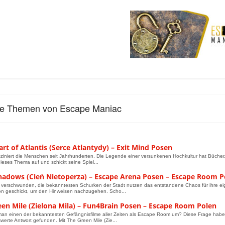
le Themen von Escape Maniac
rt of Atlantis (Serce Atlantydy) – Exit Mind Posen
asziniert die Menschen seit Jahrhunderten. Die Legende einer versunkenen Hochkultur hat Bücher, Fi
dieses Thema auf und schickt seine Spiel...
Shadows (Cień Nietoperza) – Escape Arena Posen – Escape Room P
 verschwunden, die bekanntesten Schurken der Stadt nutzen das entstandene Chaos für ihre eige
on geschickt, um den Hinweisen nachzugehen. Scho...
een Mile (Zielona Mila) – Fun4Brain Posen – Escape Room Polen
man einen der bekanntesten Gefängnisfilme aller Zeiten als Escape Room um? Diese Frage haben s
erte Antwort gefunden. Mit The Green Mile (Zie...