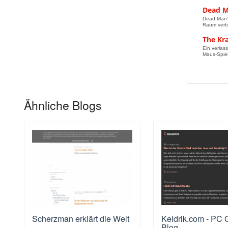
Dead M
Dead Man’s
Raum verbi
The Kr
Ein verlass
Maus-Spie
Ähnliche Blogs
Scherzman erklärt die Welt
Keldrik.com - PC
Blog