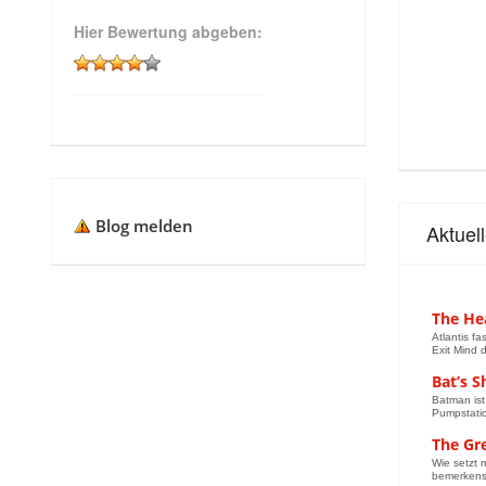
Hier Bewertung abgeben:
Blog melden
Aktuel
The Hea
Atlantis f
Exit Mind 
Bat’s 
Batman ist
Pumpstati
The Gr
Wie setzt 
bemerkensw