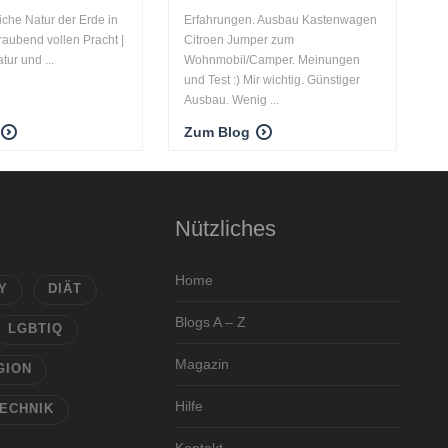
iche Natur der Erde in
Erfahrungen. Ausbau Kastenwagen
raubend vollen Pracht |
Citroen Jumper zum
tur und ...
Wohnmobil/Camper. Meinungen
und Test :) Mir wichtig. Günstiger
Ausbau. Wenig ...
Zum Blog
Nützliches
Home
Y
DIÄT
Blogs A – Z
LGBTIQ
Magazin
GION
Hilfe
ECHNIK