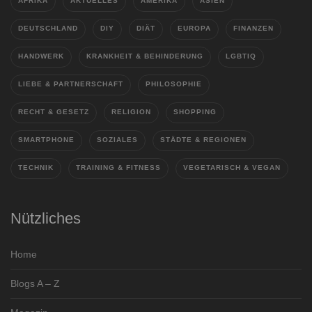
AFRIKA
AKTUELLES
AMERIKA
ASIEN
DEUTSCHLAND
DIY
DIÄT
EUROPA
FINANZEN
HANDWERK
KRANKHEIT & BEHINDERUNG
LGBTIQ
LIEBE & PARTNERSCHAFT
PHILOSOPHIE
RECHT & GESETZ
RELIGION
SHOPPING
SMARTPHONE
SOZIALES
STÄDTE & REGIONEN
TECHNIK
TRAINING & FITNESS
VEGETARISCH & VEGAN
Nützliches
Home
Blogs A – Z