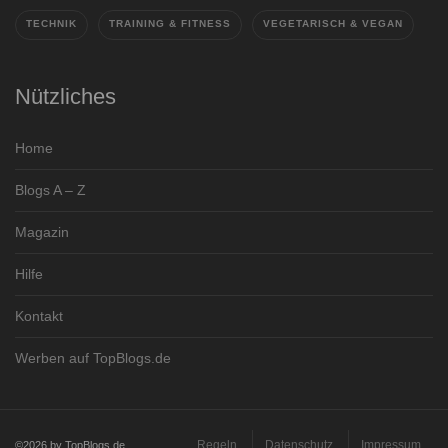
TECHNIK
TRAINING & FITNESS
VEGETARISCH & VEGAN
Nützliches
Home
Blogs A – Z
Magazin
Hilfe
Kontakt
Werben auf TopBlogs.de
Regeln
Datenschutz
Impressum
©2026 by TopBlogs.de