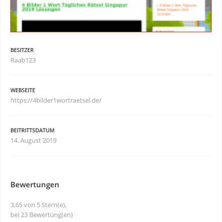
BESITZER
Raab123
WEBSEITE
https://4bilder1wortraetsel.de/
BEITRITTSDATUM
14. August 2019
Bewertungen
3,65 von 5 Stern(e),
bei 23 Bewertung(en)