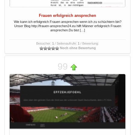
Frauen erfolgreich ansprechen
Wie kann ich erfolgreich Frauen ansprechen wenn ich zu schüchtern bin?
Unser Blog http://frauen-ansprechen24.eu hilft Männer erfolgreich Frauen
ansprechen.Du bist […]
Besucher:
1
/ Seitenaufrufe:
1
/ Bewertung:
Noch ohne Bewertung
99