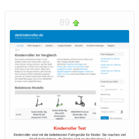
89
Kinderroller Test
Kinderroller sind mit die beliebtesten Fahrgeräte für Kinder. Sie machen viel