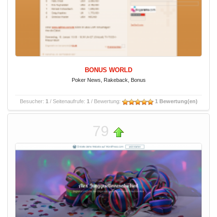
BONUS WORLD
Poker News, Rakeback, Bonus
Besucher:
1
/ Seitenaufrufe:
1
/ Bewertung:
1 Bewertung(en)
79