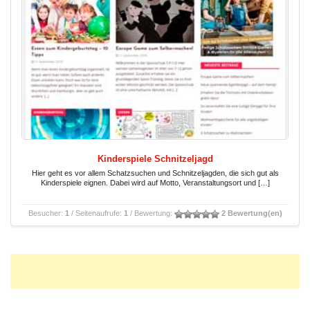
Kinderspiele Schnitzeljagd
Hier geht es vor allem Schatzsuchen und Schnitzeljagden, die sich gut als
Kinderspiele eignen. Dabei wird auf Motto, Veranstaltungsort und […]
Besucher:
1
/ Seitenaufrufe:
1
/ Bewertung:
2 Bewertung(en)