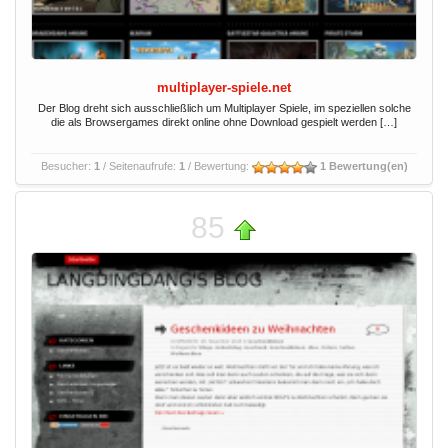
multiplayer-spiele.net
Der Blog dreht sich ausschließlich um Multiplayer Spiele, im speziellen solche
die als Browsergames direkt online ohne Download gespielt werden […]
Besucher:
1
/ Seitenaufrufe:
1
/ Bewertung:
1 Bewertung(en)
85