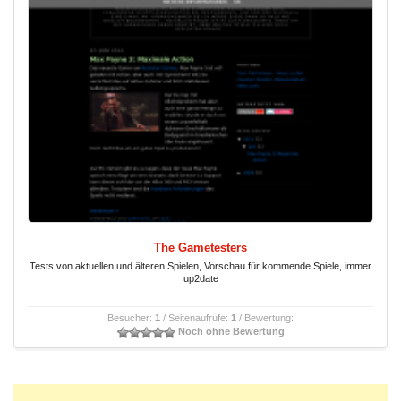
The Gametesters
Tests von aktuellen und älteren Spielen, Vorschau für kommende Spiele, immer
up2date
Besucher:
1
/ Seitenaufrufe:
1
/ Bewertung:
Noch ohne Bewertung