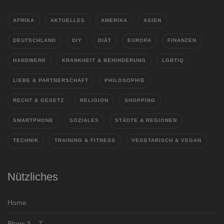
AFRIKA
AKTUELLES
AMERIKA
ASIEN
DEUTSCHLAND
DIY
DIÄT
EUROPA
FINANZEN
HANDWERK
KRANKHEIT & BEHINDERUNG
LGBTIQ
LIEBE & PARTNERSCHAFT
PHILOSOPHIE
RECHT & GESETZ
RELIGION
SHOPPING
SMARTPHONE
SOZIALES
STÄDTE & REGIONEN
TECHNIK
TRAINING & FITNESS
VEGETARISCH & VEGAN
Nützliches
Home
Blogs A – Z