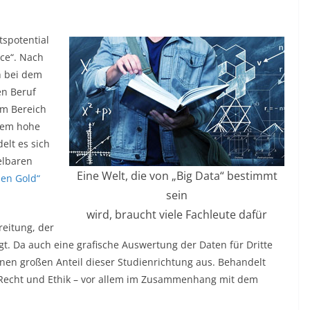
spotential
nce“. Nach
h bei dem
en Beruf
em Bereich
trem hohe
elt es sich
elbaren
Eine Welt, die von „Big Data“ bestimmt
en Gold“
sein
wird, braucht viele Fachleute dafür
reitung, der
. Da auch eine grafische Auswertung der Daten für Dritte
einen großen Anteil dieser Studienrichtung aus. Behandelt
 Recht und Ethik – vor allem im Zusammenhang mit dem