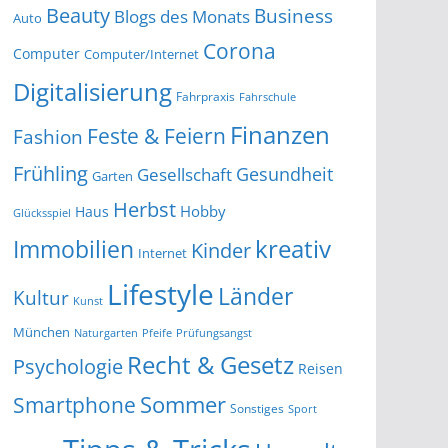
Beauty
Business
Blogs des Monats
Auto
Corona
Computer
Computer/Internet
Digitalisierung
Fahrpraxis
Fahrschule
Finanzen
Feste & Feiern
Fashion
Frühling
Gesundheit
Gesellschaft
Garten
Herbst
Hobby
Haus
Glücksspiel
kreativ
Immobilien
Kinder
Internet
Lifestyle
Länder
Kultur
Kunst
München
Naturgarten
Pfeife
Prüfungsangst
Recht & Gesetz
Psychologie
Reisen
Smartphone
Sommer
Sonstiges
Sport