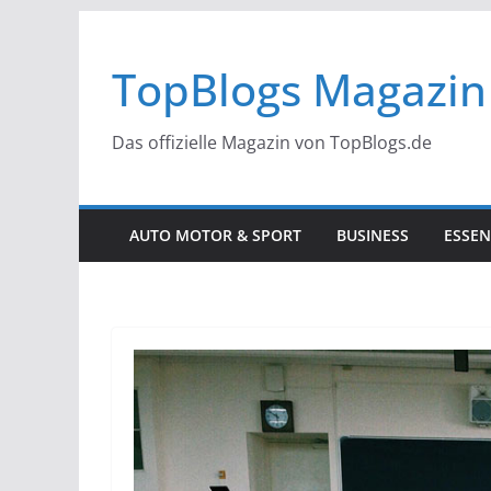
Zum
Inhalt
TopBlogs Magazin
springen
Das offizielle Magazin von TopBlogs.de
AUTO MOTOR & SPORT
BUSINESS
ESSEN