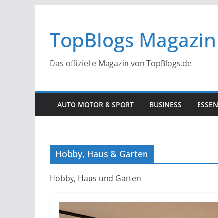
Zum
Inhalt
TopBlogs Magazin
springen
Das offizielle Magazin von TopBlogs.de
AUTO MOTOR & SPORT
BUSINESS
ESSEN
Hobby, Haus & Garten
Hobby, Haus und Garten