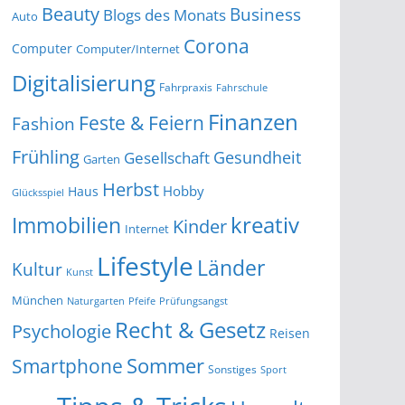
Beauty
Business
Blogs des Monats
Auto
Corona
Computer
Computer/Internet
Digitalisierung
Fahrpraxis
Fahrschule
Finanzen
Feste & Feiern
Fashion
Frühling
Gesundheit
Gesellschaft
Garten
Herbst
Hobby
Haus
Glücksspiel
kreativ
Immobilien
Kinder
Internet
Lifestyle
Länder
Kultur
Kunst
München
Naturgarten
Pfeife
Prüfungsangst
Recht & Gesetz
Psychologie
Reisen
Smartphone
Sommer
Sonstiges
Sport