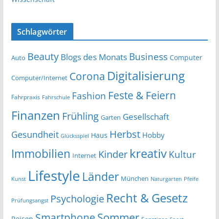
Schlagwörter
Beauty
Business
Blogs des Monats
Computer
Auto
Digitalisierung
Corona
Computer/Internet
Feste & Feiern
Fashion
Fahrpraxis
Fahrschule
Finanzen
Frühling
Gesellschaft
Garten
Herbst
Gesundheit
Hobby
Haus
Glücksspiel
kreativ
Immobilien
Kinder
Kultur
Internet
Lifestyle
Länder
München
Kunst
Naturgarten
Pfeife
Recht & Gesetz
Psychologie
Prüfungsangst
Smartphone
Sommer
Reisen