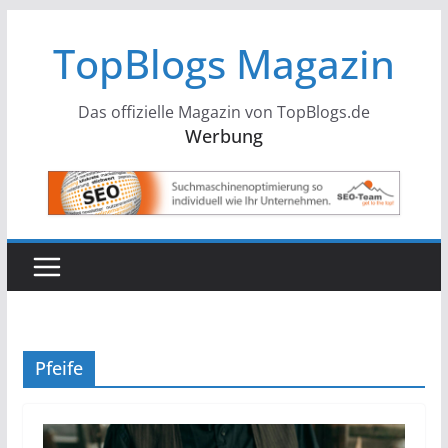
Zum
TopBlogs Magazin
Inhalt
springen
Das offizielle Magazin von TopBlogs.de
Werbung
Pfeife