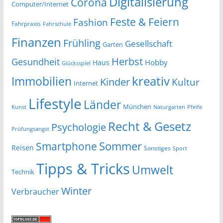
Digitalisierung
Corona
Computer/Internet
Feste & Feiern
Fashion
Fahrpraxis
Fahrschule
Finanzen
Frühling
Gesellschaft
Garten
Herbst
Gesundheit
Hobby
Haus
Glücksspiel
kreativ
Immobilien
Kinder
Kultur
Internet
Lifestyle
Länder
München
Kunst
Naturgarten
Pfeife
Recht & Gesetz
Psychologie
Prüfungsangst
Smartphone
Sommer
Reisen
Sonstiges
Sport
Tipps & Tricks
Umwelt
Technik
Winter
Verbraucher