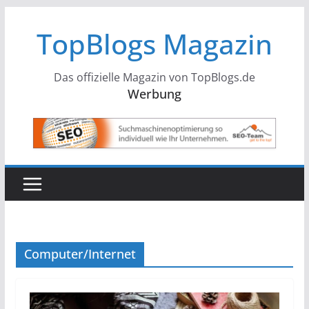
Zum
TopBlogs Magazin
Inhalt
springen
Das offizielle Magazin von TopBlogs.de
Werbung
Computer/Internet