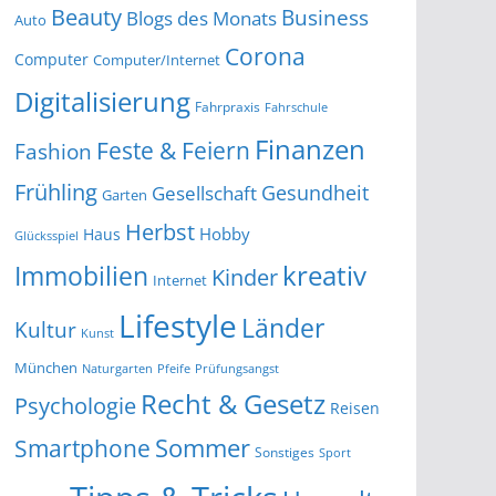
Beauty
Business
Blogs des Monats
Auto
Corona
Computer
Computer/Internet
Digitalisierung
Fahrpraxis
Fahrschule
Finanzen
Feste & Feiern
Fashion
Frühling
Gesundheit
Gesellschaft
Garten
Herbst
Hobby
Haus
Glücksspiel
kreativ
Immobilien
Kinder
Internet
Lifestyle
Länder
Kultur
Kunst
München
Naturgarten
Pfeife
Prüfungsangst
Recht & Gesetz
Psychologie
Reisen
Smartphone
Sommer
Sonstiges
Sport