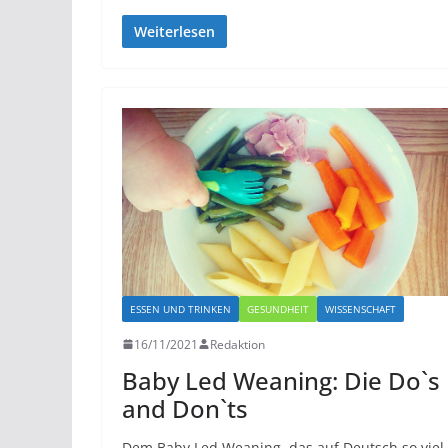
Weiterlesen
ESSEN UND TRINKEN
GESUNDHEIT
WISSENSCHAFT
16/11/2021
Redaktion
Baby Led Weaning: Die Do`s
and Don`ts
Dem Baby Led Weaning, das auf Deutsch so viel