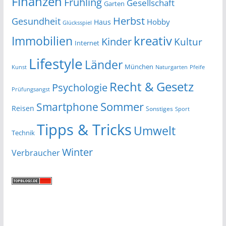
Finanzen
Frühling
Gesellschaft
Garten
Herbst
Gesundheit
Hobby
Haus
Glücksspiel
kreativ
Immobilien
Kinder
Kultur
Internet
Lifestyle
Länder
München
Kunst
Naturgarten
Pfeife
Recht & Gesetz
Psychologie
Prüfungsangst
Smartphone
Sommer
Reisen
Sonstiges
Sport
Tipps & Tricks
Umwelt
Technik
Winter
Verbraucher