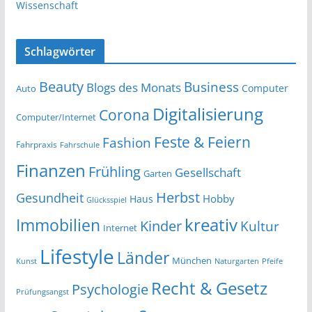
Wissenschaft
Schlagwörter
Beauty
Business
Blogs des Monats
Computer
Auto
Digitalisierung
Corona
Computer/Internet
Feste & Feiern
Fashion
Fahrpraxis
Fahrschule
Finanzen
Frühling
Gesellschaft
Garten
Herbst
Gesundheit
Hobby
Haus
Glücksspiel
kreativ
Immobilien
Kinder
Kultur
Internet
Lifestyle
Länder
München
Kunst
Naturgarten
Pfeife
Recht & Gesetz
Psychologie
Prüfungsangst