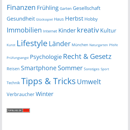
Finanzen
Frühling
Gesellschaft
Garten
Herbst
Gesundheit
Hobby
Haus
Glücksspiel
kreativ
Immobilien
Kinder
Kultur
Internet
Lifestyle
Länder
München
Kunst
Naturgarten
Pfeife
Recht & Gesetz
Psychologie
Prüfungsangst
Smartphone
Sommer
Reisen
Sonstiges
Sport
Tipps & Tricks
Umwelt
Technik
Winter
Verbraucher