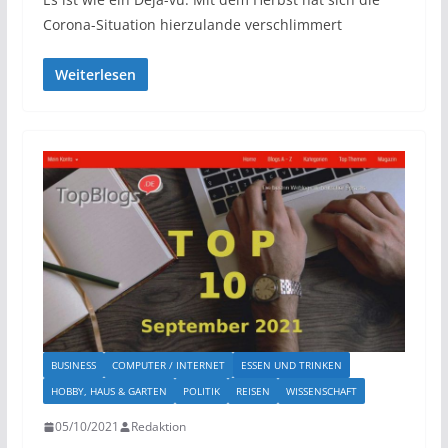
Corona-Situation hierzulande verschlimmert
Weiterlesen
BUSINESS
COMPUTER / INTERNET
ESSEN UND TRINKEN
HOBBY, HAUS & GARTEN
POLITIK
REISEN
WISSENSCHAFT
05/10/2021
Redaktion