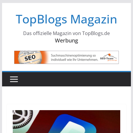
Zum
TopBlogs Magazin
Inhalt
springen
Das offizielle Magazin von TopBlogs.de
Werbung