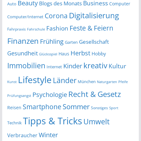
Beauty
Business
Blogs des Monats
Computer
Auto
Digitalisierung
Corona
Computer/Internet
Feste & Feiern
Fashion
Fahrpraxis
Fahrschule
Finanzen
Frühling
Gesellschaft
Garten
Herbst
Gesundheit
Hobby
Haus
Glücksspiel
kreativ
Immobilien
Kinder
Kultur
Internet
Lifestyle
Länder
München
Kunst
Naturgarten
Pfeife
Recht & Gesetz
Psychologie
Prüfungsangst
Smartphone
Sommer
Reisen
Sonstiges
Sport
Tipps & Tricks
Umwelt
Technik
Winter
Verbraucher