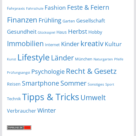
Feste & Feiern
Fashion
Fahrpraxis
Fahrschule
Finanzen
Frühling
Gesellschaft
Garten
Herbst
Gesundheit
Hobby
Haus
Glücksspiel
kreativ
Immobilien
Kinder
Kultur
Internet
Lifestyle
Länder
München
Kunst
Naturgarten
Pfeife
Recht & Gesetz
Psychologie
Prüfungsangst
Smartphone
Sommer
Reisen
Sonstiges
Sport
Tipps & Tricks
Umwelt
Technik
Winter
Verbraucher