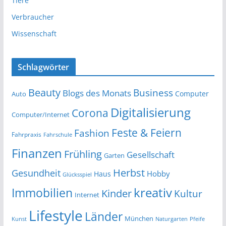
Tiere
Verbraucher
Wissenschaft
Schlagwörter
Beauty
Business
Blogs des Monats
Computer
Auto
Digitalisierung
Corona
Computer/Internet
Feste & Feiern
Fashion
Fahrpraxis
Fahrschule
Finanzen
Frühling
Gesellschaft
Garten
Herbst
Gesundheit
Hobby
Haus
Glücksspiel
kreativ
Immobilien
Kinder
Kultur
Internet
Lifestyle
Länder
München
Kunst
Naturgarten
Pfeife