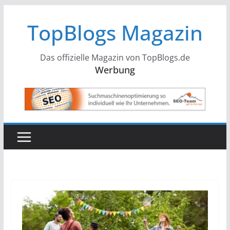
Zum
TopBlogs Magazin
Inhalt
springen
Das offizielle Magazin von TopBlogs.de
Werbung