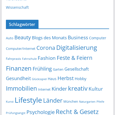
Wissenschaft
Schlagwörter
Beauty
Business
Blogs des Monats
Computer
Auto
Digitalisierung
Corona
Computer/Internet
Feste & Feiern
Fashion
Fahrpraxis
Fahrschule
Finanzen
Frühling
Gesellschaft
Garten
Herbst
Gesundheit
Hobby
Haus
Glücksspiel
kreativ
Immobilien
Kinder
Kultur
Internet
Lifestyle
Länder
München
Kunst
Naturgarten
Pfeife
Recht & Gesetz
Psychologie
Prüfungsangst