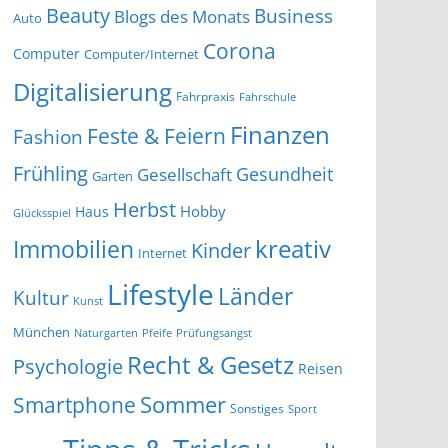
Beauty
Business
Blogs des Monats
Auto
Corona
Computer
Computer/Internet
Digitalisierung
Fahrpraxis
Fahrschule
Finanzen
Feste & Feiern
Fashion
Frühling
Gesundheit
Gesellschaft
Garten
Herbst
Hobby
Haus
Glücksspiel
kreativ
Immobilien
Kinder
Internet
Lifestyle
Länder
Kultur
Kunst
München
Naturgarten
Pfeife
Prüfungsangst
Recht & Gesetz
Psychologie
Reisen
Smartphone
Sommer
Sonstiges
Sport