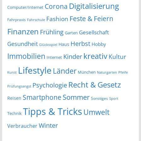
Digitalisierung
Corona
Computer/Internet
Feste & Feiern
Fashion
Fahrpraxis
Fahrschule
Finanzen
Frühling
Gesellschaft
Garten
Herbst
Gesundheit
Hobby
Haus
Glücksspiel
kreativ
Immobilien
Kinder
Kultur
Internet
Lifestyle
Länder
München
Kunst
Naturgarten
Pfeife
Recht & Gesetz
Psychologie
Prüfungsangst
Smartphone
Sommer
Reisen
Sonstiges
Sport
Tipps & Tricks
Umwelt
Technik
Winter
Verbraucher