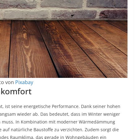
to von
Pixabay
nkomfort
ht, ist seine energetische Performance. Dank seiner hohen
 langsam wieder ab. Das bedeutet, dass im Winter weniger
en muss. In Kombination mit moderner Wärmedämmung
 auf natürliche Baustoffe zu verzichten. Zudem sorgt die
sundes Raumklima, das gerade in Wohngebäuden ein