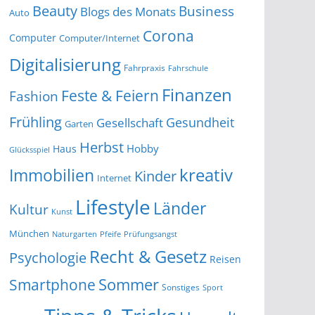
Beauty
Business
Blogs des Monats
Auto
Corona
Computer
Computer/Internet
Digitalisierung
Fahrpraxis
Fahrschule
Finanzen
Feste & Feiern
Fashion
Frühling
Gesundheit
Gesellschaft
Garten
Herbst
Hobby
Haus
Glücksspiel
kreativ
Immobilien
Kinder
Internet
Lifestyle
Länder
Kultur
Kunst
München
Naturgarten
Pfeife
Prüfungsangst
Recht & Gesetz
Psychologie
Reisen
Smartphone
Sommer
Sonstiges
Sport