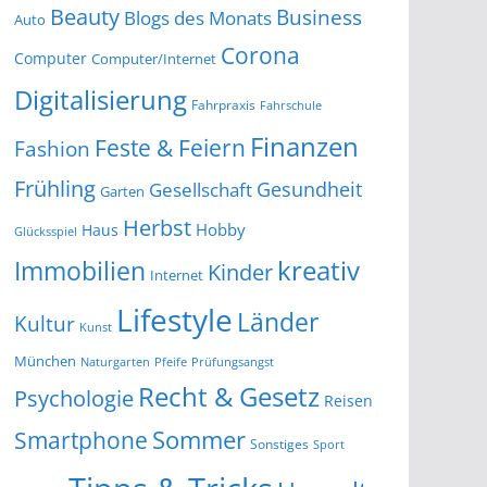
Beauty
Business
Blogs des Monats
Auto
Corona
Computer
Computer/Internet
Digitalisierung
Fahrpraxis
Fahrschule
Finanzen
Feste & Feiern
Fashion
Frühling
Gesundheit
Gesellschaft
Garten
Herbst
Hobby
Haus
Glücksspiel
kreativ
Immobilien
Kinder
Internet
Lifestyle
Länder
Kultur
Kunst
München
Naturgarten
Pfeife
Prüfungsangst
Recht & Gesetz
Psychologie
Reisen
Smartphone
Sommer
Sonstiges
Sport