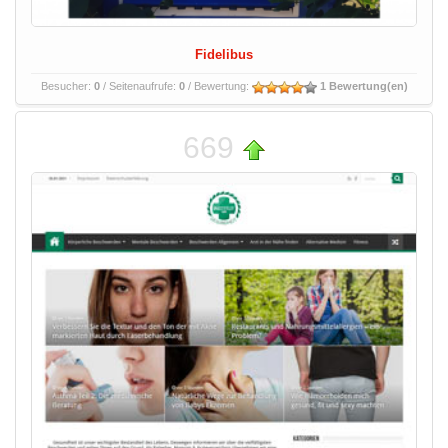
Fidelibus
Besucher:
0
/ Seitenaufrufe:
0
/ Bewertung:
1 Bewertung(en)
669