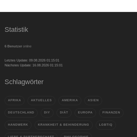
Statistik
6 Benutzer
online
Letztes Update: 09.08.2026 01:15:01
Nächstes Update: 16.08.2026 01:15:01
Schlagwörter
AFRIKA
AKTUELLES
AMERIKA
ASIEN
DEUTSCHLAND
DIY
DIÄT
EUROPA
FINANZEN
HANDWERK
KRANKHEIT & BEHINDERUNG
LGBTIQ
LIEBE & PARTNERSCHAFT
PHILOSOPHIE