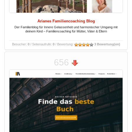
Arianes Familiencoaching Blog
Der Familienblog für Innere Gelassenheit und harmonischer Umgang mit
deinem Kind – Familiencoaching für Mütter, Väter & Eltern
Besucher:
0
/ Seitenaufrufe:
0
/ Bewertung:
3 Bewertung(en)
656