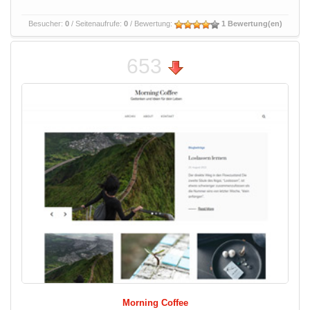
Besucher:
0
/ Seitenaufrufe:
0
/ Bewertung:
1 Bewertung(en)
653
Morning Coffee