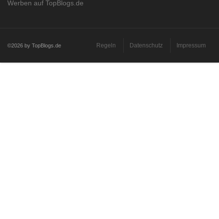
Werben auf TopBlogs.de
Regeln
Datenschutz
Impressum
©2026 by TopBlogs.de