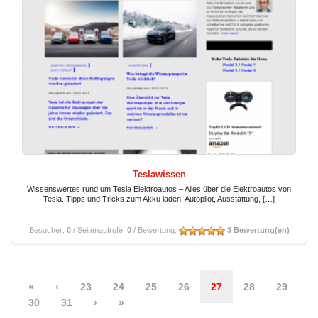
Teslawissen
Wissenswertes rund um Tesla Elektroautos – Alles über die Elektroautos von
Tesla. Tipps und Tricks zum Akku laden, Autopilot, Ausstattung, […]
Besucher:
0
/ Seitenaufrufe:
0
/ Bewertung:
3 Bewertung(en)
«
‹
23
24
25
26
27
28
29
30
31
›
»