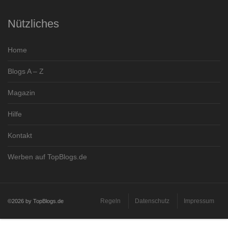
Nützliches
Home
Blogs A – Z
Magazin
Hilfe
Kontakt
Werben auf TopBlogs.de
Regeln
Datenschutz
Impressum
©2026 by TopBlogs.de