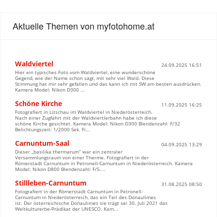
Aktuelle Themen von myfotohome.at
Waldviertel
24.09.2025 16:51
Hier ein typisches Foto vom Waldviertel, eine wunderschöne
Gegend, wie der Name schon sagt, mit sehr viel Wald. Diese
Stimmung hat mir sehr gefallen und das kann ich mit SW am besten ausdrücken.
Kamera Model: Nikon D300 ...
Schöne Kirche
11.09.2025 16:25
Fotografiert in Litschau im Waldviertel in Niederösterreich.
Nach einer Zugfahrt mit der Waldviertlerbahn habe ich diese
schöne Kirche gesichtet. Kamera Model: Nikon D300 Blendenzahl: F/32
Belichtungszeit: 1/2000 Sek. Fi...
Carnuntum-Saal
04.09.2025 13:29
Dieser „basilika thermarum“ war ein zentraler
Versammlungsraum von einer Therme. Fotografiert in der
Römerstadt Carnuntum in Petronell-Carnuntum in Niederösterreich. Kamera
Model: Nikon D800 Blendenzahl: F/5....
Stillleben-Carnuntum
31.08.2025 08:50
Fotografiert in der Römerstadt Carnuntum in Petronell-
Carnuntum in Niederösterreich, das ein Teil des Donaulimes
ist. Der österreichische Donaulimes sie trägt sei 30. Juli 2021 das
Weltkulturerbe-Prädikat der UNESCO. Kam...