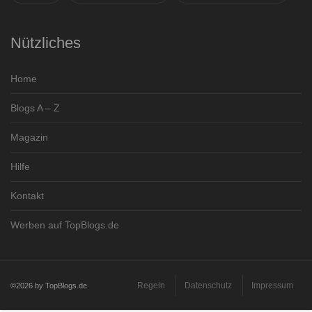
Nützliches
Home
Blogs A – Z
Magazin
Hilfe
Kontakt
Werben auf TopBlogs.de
Regeln
Datenschutz
Impressum
©2026 by TopBlogs.de