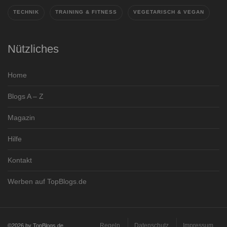
TECHNIK
TRAINING & FITNESS
VEGETARISCH & VEGAN
Nützliches
Home
Blogs A – Z
Magazin
Hilfe
Kontakt
Werben auf TopBlogs.de
Regeln
Datenschutz
Impressum
©2026 by TopBlogs.de