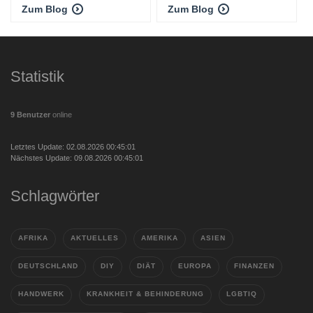
Zum Blog
Zum Blog
Statistik
9 Benutzer
online
Letztes Update: 02.08.2026 00:45:01
Nächstes Update: 09.08.2026 00:45:01
Schlagwörter
AFRIKA
AKTUELLES
AMERIKA
ASIEN
DEUTSCHLAND
DIY
DIÄT
EUROPA
FINANZEN
HANDWERK
KRANKHEIT & BEHINDERUNG
LGBTIQ