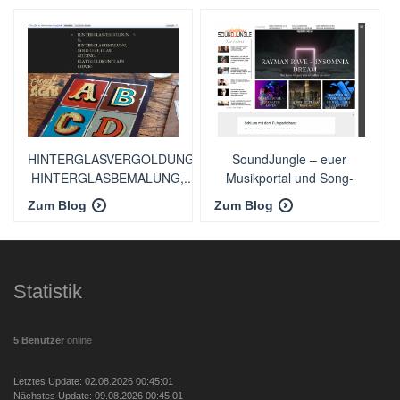
HINTERGLASVERGOLDUNG,
SoundJungle – euer
HINTERGLASBEMALUNG,...
Musikportal und Song-
Scout
Zum Blog
Zum Blog
Statistik
5 Benutzer
online
Letztes Update: 02.08.2026 00:45:01
Nächstes Update: 09.08.2026 00:45:01