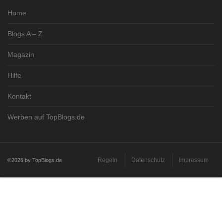
Home
Blogs A – Z
Magazin
Hilfe
Kontakt
Werben auf TopBlogs.de
Regeln
Datenschutz
Impressum
©2026 by TopBlogs.de