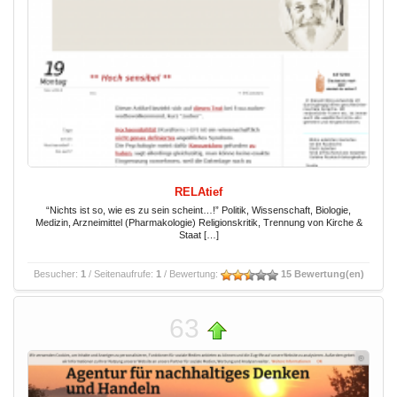
RELAtief
“Nichts ist so, wie es zu sein scheint…!” Politik, Wissenschaft, Biologie,
Medizin, Arzneimittel (Pharmakologie) Religionskritik, Trennung von Kirche &
Staat […]
Besucher:
1
/ Seitenaufrufe:
1
/ Bewertung:
15 Bewertung(en)
63