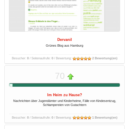
Dervanil
Grünes Blog aus Hamburg
Besucher:
0
/ Seitenaufrufe:
0
/ Bewertung:
2 Bewertung(en)
70
Im Heim zu Hause?
Nachrichten über Jugendämter und Kinderheime, Fälle von Kindesentzug,
Schlampereien von Gutachtern
Besucher:
0
/ Seitenaufrufe:
0
/ Bewertung:
1 Bewertung(en)