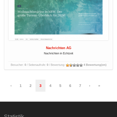
Nachrichten AG
Nachrichten in Echtzeit
Besucher:
0
/ Seitenaufrufe:
0
/ Bewertung:
4 Bewertung(en)
‹
1
2
3
4
5
6
7
›
»
Statistik