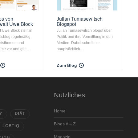
ps von
Julian Tumasewitsch
walt Uwe Block
Blogspot
 Uwe Block stellt in
Julian Tumasewitsch bloggt über
tsblog regelmäßig
Politik und ihre Vermittlung in den
chtsthemen und
Medien. Dabei schreibt er
me vor und gibt ...
hauptsächlich ...
Zum Blog
Nützliches
Home
Y
DIÄT
Blogs A – Z
LGBTIQ
Magazin