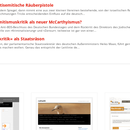
tisemitische Räuberpistole
 dem Spiegel, dann nimmt eine aus zwei kleinen Vereinen bestehende, von der israelischen 
chmutzigen Tricks entscheidenden Einfluss auf die deutsch...
mitismuskritik als neuer McCarthyismus?
Anti-BDS-Beschluss des Deutschen Bundestages und dem Rücktritt des Direktors des Jüdisc
elle von »Kriminalisierung« und »Zensur«; teilweise ist gar von einer...
kritik« als Staatsräson
n, der parlamentarische Staatssekretär des deutschen Außenministers Heiko Maas, führt gern
 machen wollen. Genau das entspricht der Leitlinie de...