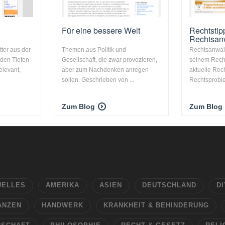
Für eine bessere Welt
Rechtstip
Rechtsan
ter aus der
Themen aus Politik und
Rechtsanwalt
den Tiefen
Gesellschaft, die zwar provozieren,
seinem Rech
relevant,
aber zum Nachdenken anregen
aktuelle Re
sollen. Geschrieben von ...
Rechtsproble
Zum Blog
Zum Blog
UELLES
AMERIKA
ASIEN
DEUTSCHLAND
DI
ANZEN
HANDWERK
KRANKHEIT & BEHINDERUNG