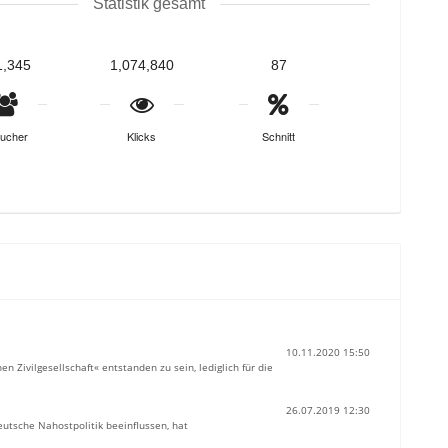
Statistik gesamt
1,345
1,074,840
87
ucher
Klicks
Schnitt
10.11.2020 15:50
n Zivilgesellschaft« entstanden zu sein, lediglich für die
26.07.2019 12:30
eutsche Nahostpolitik beeinflussen, hat