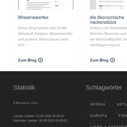
Wissenswertes
die ökonomische
nackenstütze
Dieser Blog handelt über Politik,
Notizen und Gedanksplit
Wirtschaft, Religion, Wissenswertes
Welt der Ökonomie und 
und anderes. Reinschauen lohnt
der Wirtschaftspolitik. Ir
sich ^.~
möchtegern-rigoros ...
Zum Blog
Zum Blog
Statistik
Schlagwörter
8 Benutzer
online
AFRIKA
AKT
EUROPA
FIN
Letztes Update: 02.08.2026 00:45:01
Nächstes Update: 09.08.2026 00:45:01