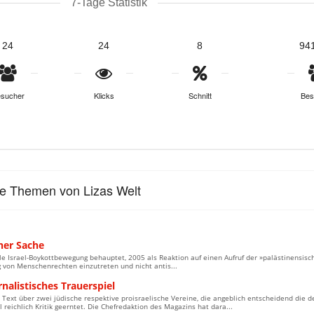
7-Tage Statistik
24
24
8
94
sucher
Klicks
Schnitt
Bes
le Themen von Lizas Welt
ner Sache
le Israel-Boykottbewegung behauptet, 2005 als Reaktion auf einen Aufruf der »palästinensische
 von Menschenrechten einzutreten und nicht antis...
rnalistisches Trauerspiel
 Text über zwei jüdische respektive proisraelische Vereine, die angeblich entscheidend die d
l reichlich Kritik geerntet. Die Chefredaktion des Magazins hat dara...