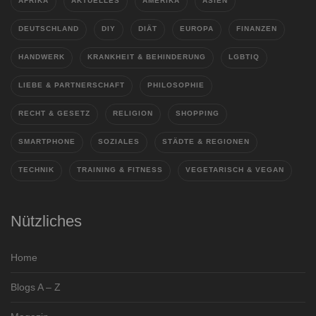
AFRIKA
AKTUELLES
AMERIKA
ASIEN
DEUTSCHLAND
DIY
DIÄT
EUROPA
FINANZEN
HANDWERK
KRANKHEIT & BEHINDERUNG
LGBTIQ
LIEBE & PARTNERSCHAFT
PHILOSOPHIE
RECHT & GESETZ
RELIGION
SHOPPING
SMARTPHONE
SOZIALES
STÄDTE & REGIONEN
TECHNIK
TRAINING & FITNESS
VEGETARISCH & VEGAN
Nützliches
Home
Blogs A – Z