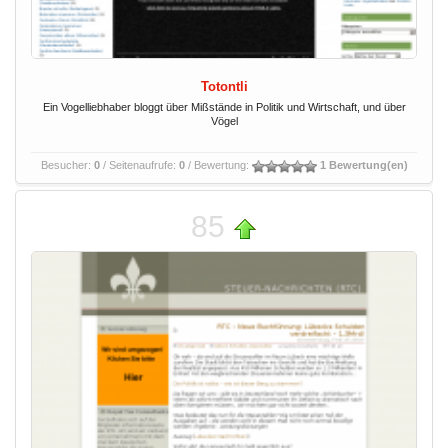
Totontli
Ein Vogelliebhaber bloggt über Mißstände in Politik und Wirtschaft, und über
Vögel
Besucher:
0
/ Seitenaufrufe:
0
/ Bewertung:
1 Bewertung(en)
85