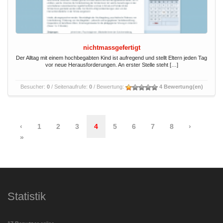
nichtmassgefertigt
Der Alltag mit einem hochbegabten Kind ist aufregend und stellt Eltern jeden Tag
vor neue Herausforderungen. An erster Stelle steht […]
Besucher:
0
/ Seitenaufrufe:
0
/ Bewertung:
4 Bewertung(en)
‹
1
2
3
4
5
6
7
8
›
»
Statistik