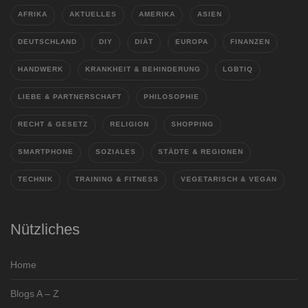
AFRIKA
AKTUELLES
AMERIKA
ASIEN
DEUTSCHLAND
DIY
DIÄT
EUROPA
FINANZEN
HANDWERK
KRANKHEIT & BEHINDERUNG
LGBTIQ
LIEBE & PARTNERSCHAFT
PHILOSOPHIE
RECHT & GESETZ
RELIGION
SHOPPING
SMARTPHONE
SOZIALES
STÄDTE & REGIONEN
TECHNIK
TRAINING & FITNESS
VEGETARISCH & VEGAN
Nützliches
Home
Blogs A – Z