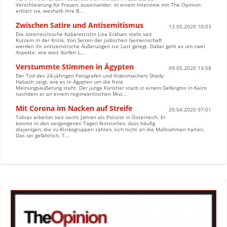
Verschleierung für Frauen, auseinander. In einem Interview mit The Opinion
erklärt sie, weshalb ihre B...
Zwischen Satire und Antisemitismus
13.05.2020 10:03
Die österreichische Kabarettistin Lisa Eckhart steht seit
Kurzem in der Kritik. Von Seiten der jüdischen Gemeinschaft
werden ihr antisemitische Äußerungen zur Last gelegt. Dabei geht es um zwei
Aspekte: wie weit dürfen L...
Verstummte Stimmen in Ägypten
09.05.2020 13:58
Der Tod des 24-jährigen Fotografen und Videomachers Shady
Habash zeigt, wie es in Ägypten um die freie
Meinungsäußerung steht. Der junge Künstler starb in einem Gefängnis in Kairo
nachdem er an einem regimekritischen Mus...
Mit Corona im Nacken auf Streife
20.04.2020 07:01
Tobias arbeitet seit sechs Jahren als Polizist in Österreich. Er
konnte in den vergangenen Tagen feststellen, dass häufig
diejenigen, die zu Risikogruppen zählen, sich nicht an die Maßnahmen halten.
Das sei gefährlich. T...