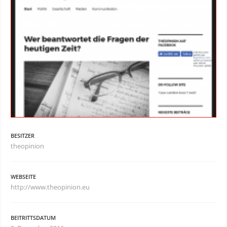
BESITZER
theopinion
WEBSEITE
http://www.theopinion.eu
BEITRITTSDATUM