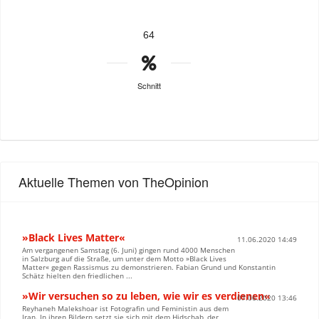
64
Schnitt
Aktuelle Themen von TheOpinion
»Black Lives Matter«
11.06.2020 14:49
Am vergangenen Samstag (6. Juni) gingen rund 4000 Menschen
in Salzburg auf die Straße, um unter dem Motto »Black Lives
Matter« gegen Rassismus zu demonstrieren. Fabian Grund und Konstantin
Schätz hielten den friedlichen ...
»Wir versuchen so zu leben, wie wir es verdienen«
07.06.2020 13:46
Reyhaneh Malekshoar ist Fotografin und Feministin aus dem
Iran. In ihren Bildern setzt sie sich mit dem Hidschab, der