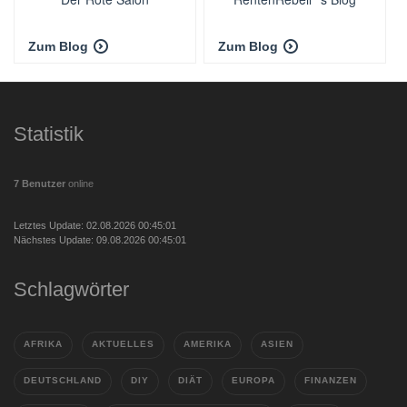
Zum Blog
Zum Blog
Statistik
7 Benutzer
online
Letztes Update: 02.08.2026 00:45:01
Nächstes Update: 09.08.2026 00:45:01
Schlagwörter
AFRIKA
AKTUELLES
AMERIKA
ASIEN
DEUTSCHLAND
DIY
DIÄT
EUROPA
FINANZEN