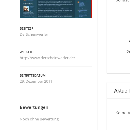
BESITZER
DerScheinwerfer
Be
WEBSEITE
http://www.derscheinwerfer.de/
BEITRITTSDATUM
29. Dezember 2011
Aktuel
Bewertungen
Keine A
Noch ohne Bewertung