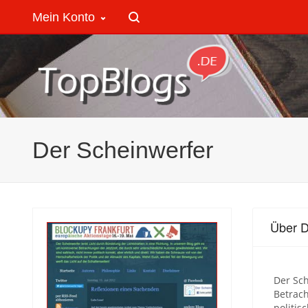
Mein Konto
Der Scheinwerfer
Über D
Der Sch
Betrach
politis