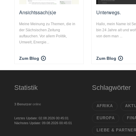
Ansichtssach(s)e
Unterwegs.
Meine Meinung zu Themen, die in
Hallo, mein Name ist Se
der Sächsischen Zeitung
bin 24 Jahre alt und wo
auftauchen. Vor allem Politik,
von dem man ...
Umwelt, Energie...
Zum Blog
Zum Blog
Statistik
Schlagwörter
3 Benutzer
online
AFRIKA
AKT
EUROPA
FIN
Letztes Update: 02.08.2026 00:45:01
Nächstes Update: 09.08.2026 00:45:01
LIEBE & PARTNE