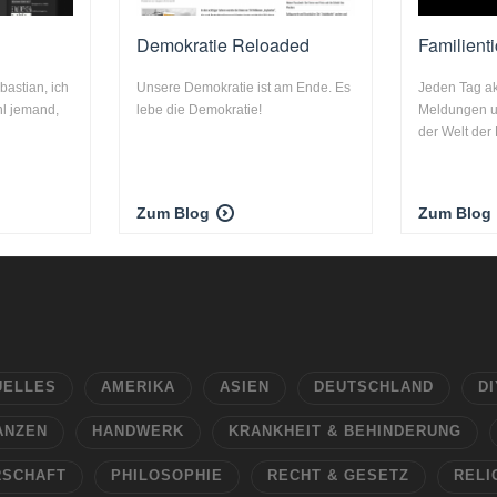
Demokratie Reloaded
Familient
bastian, ich
Unsere Demokratie ist am Ende. Es
Jeden Tag ak
hl jemand,
lebe die Demokratie!
Meldungen u
der Welt der 
Zum Blog
Zum Blog
UELLES
AMERIKA
ASIEN
DEUTSCHLAND
DI
ANZEN
HANDWERK
KRANKHEIT & BEHINDERUNG
RSCHAFT
PHILOSOPHIE
RECHT & GESETZ
RELI