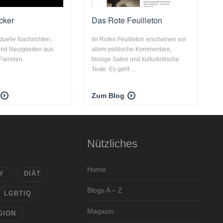
icker
Das Rote Feuilleton
tuelle Nachrichten,
Im Roten Feuilleton erscheinen vor
nd Neuigkeiten aus
allem politische Kommentare,
Familien.
bissige Satire und kulturkritische
Texte. Es geht ...
Zum Blog
Nützliches
Home
Y
DIÄT
Blogs A – Z
LGBTIQ
Magazin
GION