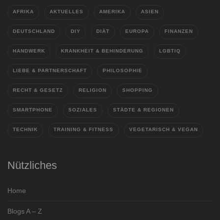
AFRIKA
AKTUELLES
AMERIKA
ASIEN
DEUTSCHLAND
DIY
DIÄT
EUROPA
FINANZEN
HANDWERK
KRANKHEIT & BEHINDERUNG
LGBTIQ
LIEBE & PARTNERSCHAFT
PHILOSOPHIE
RECHT & GESETZ
RELIGION
SHOPPING
SMARTPHONE
SOZIALES
STÄDTE & REGIONEN
TECHNIK
TRAINING & FITNESS
VEGETARISCH & VEGAN
Nützliches
Home
Blogs A – Z