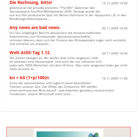
Die Rechnung, bitte!
13.12.2009 15:00
greensocial.net proudly presents: "The Bill", Gewinner des
Germanwatch Kurzfilm-Wettbewerbs 2009. Gezeigt wurde der
von eco film produzierte Spot mit Benno Führmann in der Hauptrolle z.B. in den
Bundesliga-Halbzeitpause ...
Any news are bad news.
30.11.2009 16:50
Ein neu vorgelegter Bericht aktualisiert die wissenschaftlichen
Erkenntnisse zum Klimawandel. Spitzenwissenschaftler
stimmen überein, dass sich der Prozess des Klimawandels sogar noch verstärkt
und schneller als erwartet...
Welt-AIDS-Tag 1.12.
30.11.2009 16:30
Die Zahlen belegen es: Wir dürfen Aids nicht vergessen. Aids
ist weltweit eine Katastrophe. Und auch bei uns infizieren sich
jedes Jahr 3000 Menschen mit dem HI-Virus. Was viele vergessen (oder gar nicht
mehr wissen): Ai...
kn = k0 (1+p/100)n
15.11.2009 11:56
Eines der spannendsten und zugleich kaum beachteten
Themen unserer Zeit: Der Effekt des Zinseszins. Wir werfen
einen kontroversen Blick darauf - und erkennen geradezu revolutionäre
Tendenzen. Unsere Wirtschaft steht unte...