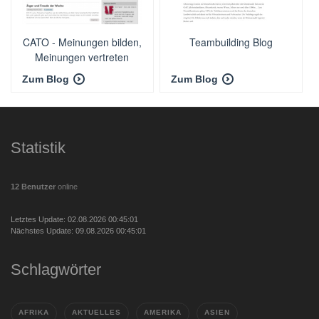
CATO - Meinungen bilden,
Teambuilding Blog
Meinungen vertreten
Zum Blog
Zum Blog
Statistik
12 Benutzer
online
Letztes Update: 02.08.2026 00:45:01
Nächstes Update: 09.08.2026 00:45:01
Schlagwörter
AFRIKA
AKTUELLES
AMERIKA
ASIEN