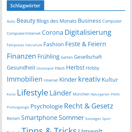
Schlagwörter
Beauty
Business
Blogs des Monats
Computer
Auto
Digitalisierung
Corona
Computer/Internet
Feste & Feiern
Fashion
Fahrpraxis
Fahrschule
Finanzen
Frühling
Gesellschaft
Garten
Herbst
Gesundheit
Hobby
Haus
Glücksspiel
kreativ
Immobilien
Kinder
Kultur
Internet
Lifestyle
Länder
München
Kunst
Naturgarten
Pfeife
Recht & Gesetz
Psychologie
Prüfungsangst
Smartphone
Sommer
Reisen
Sonstiges
Sport
Tipps & Tricks
Umwelt