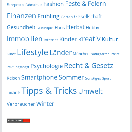
Feste & Feiern
Fashion
Fahrpraxis
Fahrschule
Finanzen
Frühling
Gesellschaft
Garten
Herbst
Gesundheit
Hobby
Haus
Glücksspiel
kreativ
Immobilien
Kinder
Kultur
Internet
Lifestyle
Länder
München
Kunst
Naturgarten
Pfeife
Recht & Gesetz
Psychologie
Prüfungsangst
Smartphone
Sommer
Reisen
Sonstiges
Sport
Tipps & Tricks
Umwelt
Technik
Winter
Verbraucher