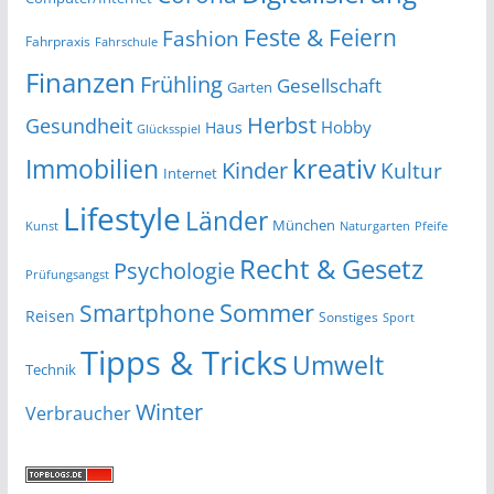
Feste & Feiern
Fashion
Fahrpraxis
Fahrschule
Finanzen
Frühling
Gesellschaft
Garten
Herbst
Gesundheit
Hobby
Haus
Glücksspiel
kreativ
Immobilien
Kinder
Kultur
Internet
Lifestyle
Länder
München
Kunst
Naturgarten
Pfeife
Recht & Gesetz
Psychologie
Prüfungsangst
Smartphone
Sommer
Reisen
Sonstiges
Sport
Tipps & Tricks
Umwelt
Technik
Winter
Verbraucher