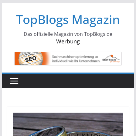
Zum
TopBlogs Magazin
Inhalt
springen
Das offizielle Magazin von TopBlogs.de
Werbung