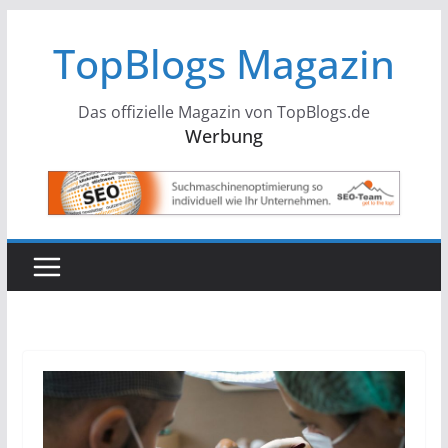
Zum
TopBlogs Magazin
Inhalt
springen
Das offizielle Magazin von TopBlogs.de
Werbung