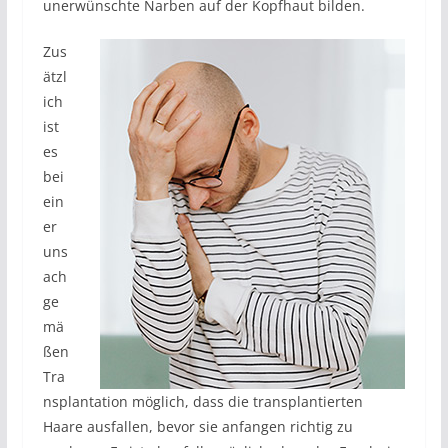
unerwünschte Narben auf der Kopfhaut bilden.
Zus
ätzl
ich
ist
es
bei
ein
er
uns
ach
ge
mä
ßen
Tra
nsplantation möglich, dass die transplantierten
Haare ausfallen, bevor sie anfangen richtig zu