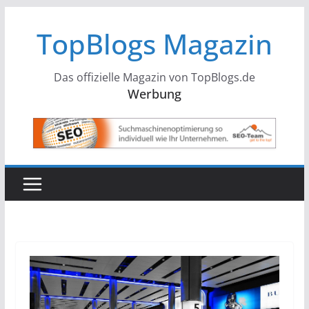
Zum
TopBlogs Magazin
Inhalt
springen
Das offizielle Magazin von TopBlogs.de
Werbung