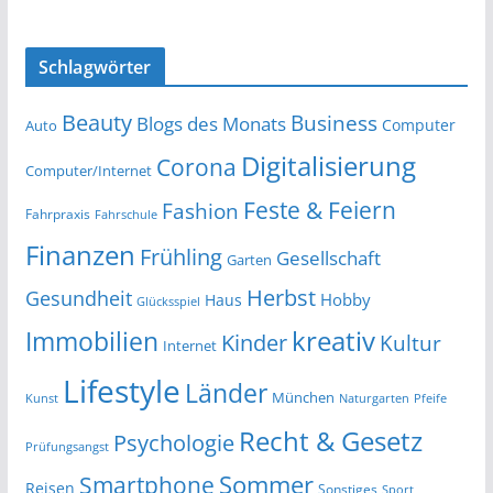
Schlagwörter
Beauty
Business
Blogs des Monats
Computer
Auto
Digitalisierung
Corona
Computer/Internet
Feste & Feiern
Fashion
Fahrpraxis
Fahrschule
Finanzen
Frühling
Gesellschaft
Garten
Herbst
Gesundheit
Hobby
Haus
Glücksspiel
kreativ
Immobilien
Kinder
Kultur
Internet
Lifestyle
Länder
München
Kunst
Naturgarten
Pfeife
Recht & Gesetz
Psychologie
Prüfungsangst
Smartphone
Sommer
Reisen
Sonstiges
Sport