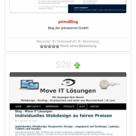
primaBlog
Blog der primastrom GmbH
Besucher:
0
/ Seitenaufrufe:
0
/ Bewertung:
Noch ohne Bewertung
528