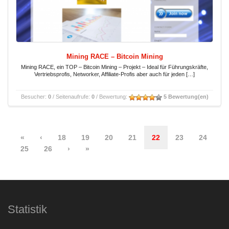
Mining RACE – Bitcoin Mining
Mining RACE, ein TOP – Bitcoin Mining – Projekt – Ideal für Führungskräfte,
Vertriebsprofis, Networker, Affiliate-Profis aber auch für jeden […]
Besucher:
0
/ Seitenaufrufe:
0
/ Bewertung:
5 Bewertung(en)
«
‹
18
19
20
21
22
23
24
25
26
›
»
Statistik