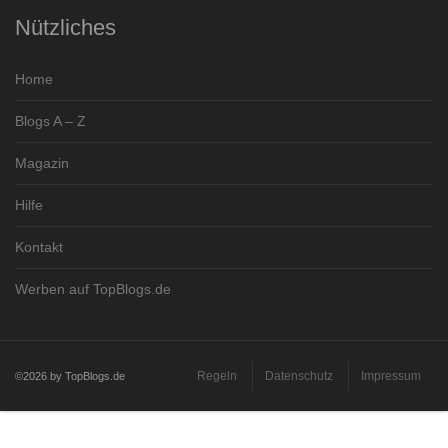
Nützliches
Home
Blogs A – Z
Magazin
Hilfe
Kontakt
Werben auf TopBlogs.de
Regeln
Datenschutz
Impressum
©2026 by TopBlogs.de