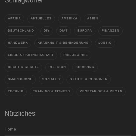
Schlagwörter
AFRIKA
AKTUELLES
AMERIKA
ASIEN
DEUTSCHLAND
DIY
DIÄT
EUROPA
FINANZEN
HANDWERK
KRANKHEIT & BEHINDERUNG
LGBTIQ
LIEBE & PARTNERSCHAFT
PHILOSOPHIE
RECHT & GESETZ
RELIGION
SHOPPING
SMARTPHONE
SOZIALES
STÄDTE & REGIONEN
TECHNIK
TRAINING & FITNESS
VEGETARISCH & VEGAN
Nützliches
Home