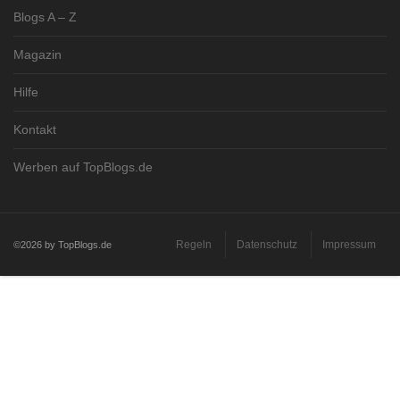
Blogs A – Z
Magazin
Hilfe
Kontakt
Werben auf TopBlogs.de
Regeln
Datenschutz
Impressum
©2026 by TopBlogs.de