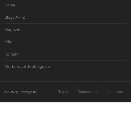
Home
Blogs A – Z
Magazin
Hilfe
Kontakt
Werben auf TopBlogs.de
Regeln
Datenschutz
Impressum
©2026 by TopBlogs.de